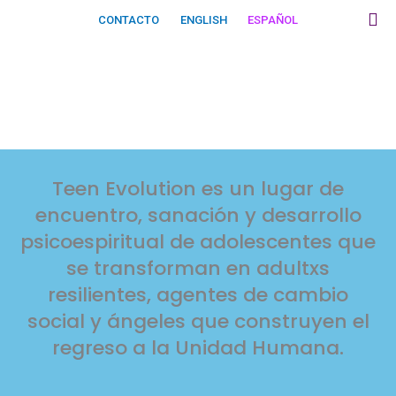
Ir
CONTACTO
ENGLISH
ESPAÑOL
al
Supernova 
Política De 
Términos De Uso
contenido
Teen Evolution es un lugar de
encuentro, sanación y desarrollo
psicoespiritual de adolescentes que
se transforman en adultxs
resilientes, agentes de cambio
social y ángeles que construyen el
regreso a la Unidad Humana.