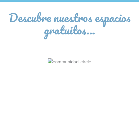
Descubre nuestros espacios
gratuitos…
COMUNIDAD PARA
ADOLESCENTES
“TEEN EVOLUTION”
Un espacio online seguro y abierto a
lxs adolescentes diversxs en raza,