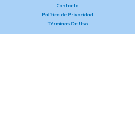
e
Contacto
d
i
Política de Privacidad
n
Términos De Uso